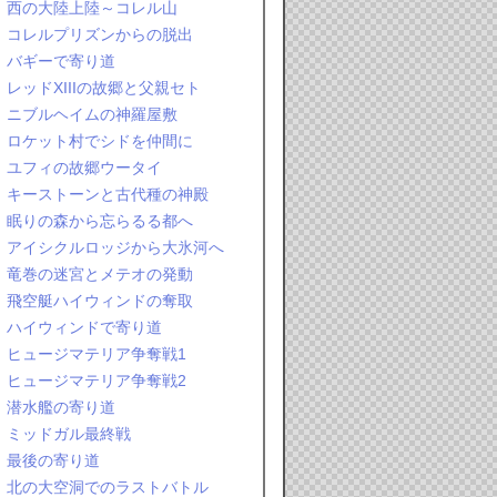
西の大陸上陸～コレル山
コレルプリズンからの脱出
バギーで寄り道
レッドXIIIの故郷と父親セト
ニブルヘイムの神羅屋敷
ロケット村でシドを仲間に
ユフィの故郷ウータイ
キーストーンと古代種の神殿
眠りの森から忘らるる都へ
アイシクルロッジから大氷河へ
竜巻の迷宮とメテオの発動
飛空艇ハイウィンドの奪取
ハイウィンドで寄り道
ヒュージマテリア争奪戦1
ヒュージマテリア争奪戦2
潜水艦の寄り道
ミッドガル最終戦
最後の寄り道
北の大空洞でのラストバトル