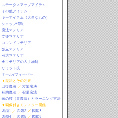
ステータスアップアイテム
その他アイテム
キーアイテム（大事なもの）
ショップ情報
魔法マテリア
支援マテリア
コマンドマテリア
独立マテリア
召還マテリア
全マテリアの入手場所
リミット技
オール7フィーバー
▼魔法とその効果
回復魔法
／
攻撃魔法
補助魔法
／
召還魔法
敵の技（青魔法）とラーニング方法
▼画像付きモンスター図鑑
図鑑1
／
図鑑2
／
図鑑3
図鑑4
／
図鑑5
／
図鑑6