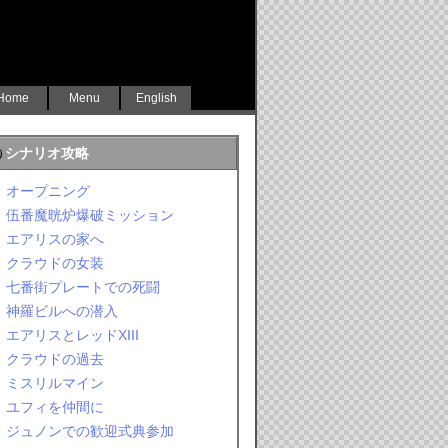
Home
Menu
English
シナリオ攻略
オープニング
伍番魔晄炉爆破ミッション
エアリスの家へ
クラウドの女装
七番街プレートでの死闘
神羅ビルへの潜入
エアリスとレッドXIII
クラウドの過去
ミスリルマイン
ユフィを仲間に
ジュノンでの歓迎式典参加