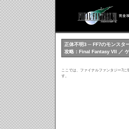
正体不明3 ─ FF7のモンス
攻略：Final Fantasy VII
ここでは、ファイナルファンタジー7に
す。