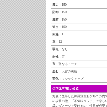
魔力
：150
防御
：150
魔防
：150
速さ
：150
回避
：1
運
：13
弱点
：なし
耐性
：雷
宝
：聖なるトーチ
盗む
：天雷の腕輪
変化
：マジックアップ
◎正体不明3の攻略
海底に墜落した神羅飛空艇ゲルニカ内
の攻撃の他、「不気味タッチ」で悲し
級のダメージを受けるので注意が必要