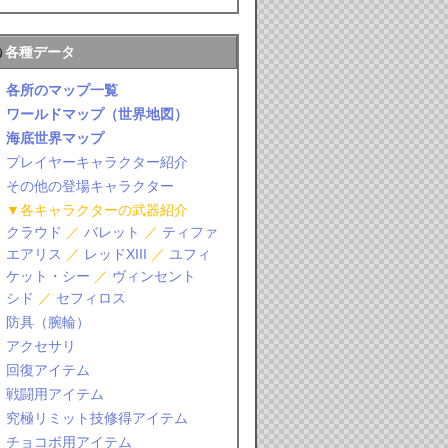
各種データ
各所のマップ一覧
ワールドマップ（世界地図）
海底世界マップ
プレイヤーキャラクター紹介
その他の登場キャラクター
▼各キャラクターの武器紹介
クラウド
／
バレット
／
ティファ
エアリス
／
レッドXIII
／
ユフィ
ケット・シー
／
ヴィンセント
シド
／
セフィロス
防具（腕輪）
アクセサリ
回復アイテム
戦闘用アイテム
究極リミット技修得アイテム
チョコボ用アイテム