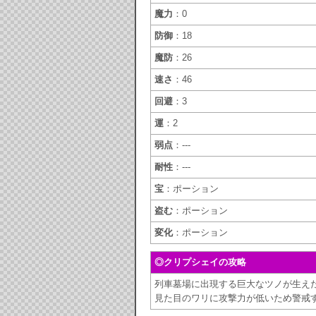
魔力
：0
防御
：18
魔防
：26
速さ
：46
回避
：3
運
：2
弱点
：---
耐性
：---
宝
：ポーション
盗む
：ポーション
変化
：ポーション
◎クリプシェイの攻略
列車墓場に出現する巨大なツノが生え
見た目のワリに攻撃力が低いため警戒