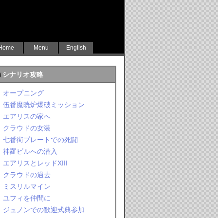
Home
Menu
English
シナリオ攻略
オープニング
伍番魔晄炉爆破ミッション
エアリスの家へ
クラウドの女装
七番街プレートでの死闘
神羅ビルへの潜入
エアリスとレッドXIII
クラウドの過去
ミスリルマイン
ユフィを仲間に
ジュノンでの歓迎式典参加