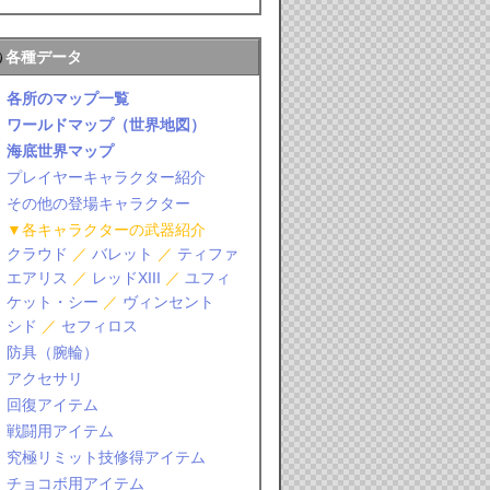
各種データ
各所のマップ一覧
ワールドマップ（世界地図）
海底世界マップ
プレイヤーキャラクター紹介
その他の登場キャラクター
▼各キャラクターの武器紹介
クラウド
／
バレット
／
ティファ
エアリス
／
レッドXIII
／
ユフィ
ケット・シー
／
ヴィンセント
シド
／
セフィロス
防具（腕輪）
アクセサリ
回復アイテム
戦闘用アイテム
究極リミット技修得アイテム
チョコボ用アイテム