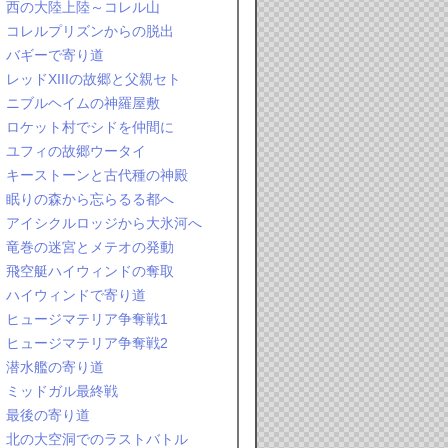
西の大陸上陸～コレル山
コレルプリズンからの脱出
バギーで寄り道
レッドXIIIの故郷と父親セト
ニブルヘイムの神羅屋敷
ロケット村でシドを仲間に
ユフィの故郷ウータイ
キーストーンと古代種の神殿
眠りの森から忘らるる都へ
アイシクルロッジから大氷河へ
竜巻の迷宮とメテオの発動
飛空艇ハイウィンドの奪取
ハイウィンドで寄り道
ヒュージマテリア争奪戦1
ヒュージマテリア争奪戦2
潜水艦の寄り道
ミッドガル最終戦
最後の寄り道
北の大空洞でのラストバトル