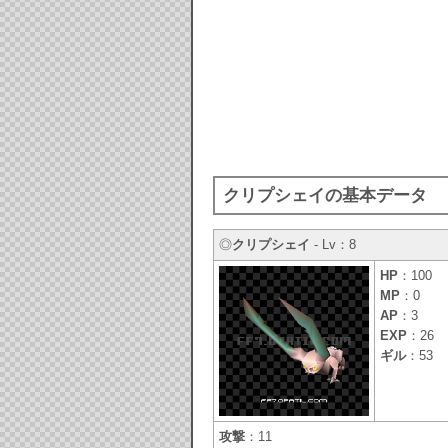
クリプシェイの基本データ
◎
クリプシェイ
- Lv：8
HP
：100
MP
：0
AP
：3
EXP
：26
ギル
：53
攻撃
：11