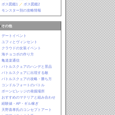
ボス図鑑1
／
ボス図鑑2
モンスター別の攻略情報
その他
デートイベント
ユフィとヴィンセント
クラウドの女装イベント
海チョコボの作り方
亀道楽通信
バトルスクェアのハンデと景品
バトルスクェアに出現する敵
バトルスクェアの攻略・勝ち方
コンドルフォートのバトル
ボーンビレッジの発掘場所
おすすめのマテリアと組み合わせ
経験値・AP・ギル稼ぎ
天野喜孝氏のコンセプトアート