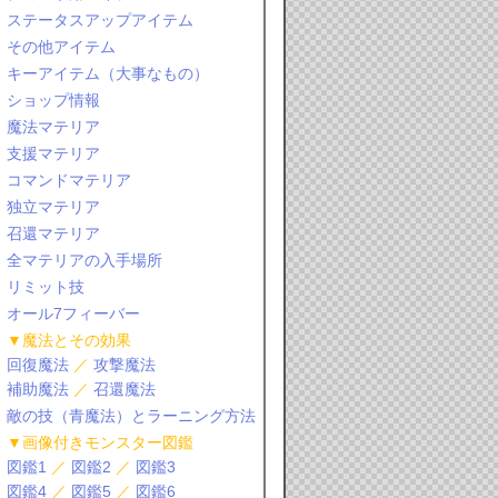
ステータスアップアイテム
その他アイテム
キーアイテム（大事なもの）
ショップ情報
魔法マテリア
支援マテリア
コマンドマテリア
独立マテリア
召還マテリア
全マテリアの入手場所
リミット技
オール7フィーバー
▼魔法とその効果
回復魔法
／
攻撃魔法
補助魔法
／
召還魔法
敵の技（青魔法）とラーニング方法
▼画像付きモンスター図鑑
図鑑1
／
図鑑2
／
図鑑3
図鑑4
／
図鑑5
／
図鑑6