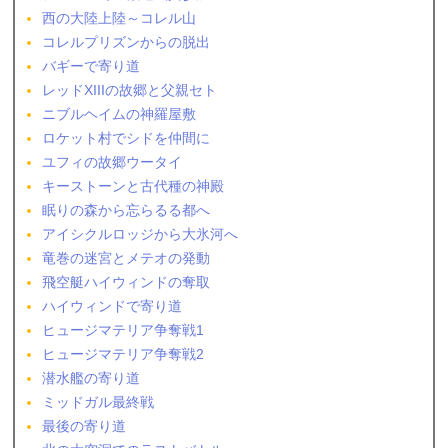
西の大陸上陸～コレル山
コレルプリズンからの脱出
バギーで寄り道
レッドXIIIの故郷と父親セト
ニブルヘイムの神羅屋敷
ロケット村でシドを仲間に
ユフィの故郷ウータイ
キーストーンと古代種の神殿
眠りの森から忘らるる都へ
アイシクルロッジから大氷河へ
竜巻の迷宮とメテオの発動
飛空艇ハイウィンドの奪取
ハイウィンドで寄り道
ヒュージマテリア争奪戦1
ヒュージマテリア争奪戦2
潜水艦の寄り道
ミッドガル最終戦
最後の寄り道