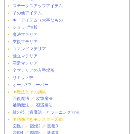
ステータスアップアイテム
その他アイテム
キーアイテム（大事なもの）
ショップ情報
魔法マテリア
支援マテリア
コマンドマテリア
独立マテリア
召還マテリア
全マテリアの入手場所
リミット技
オール7フィーバー
▼魔法とその効果
回復魔法
／
攻撃魔法
補助魔法
／
召還魔法
敵の技（青魔法）とラーニング方法
▼画像付きモンスター図鑑
図鑑1
／
図鑑2
／
図鑑3
図鑑4
／
図鑑5
／
図鑑6