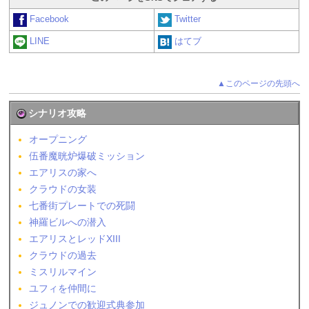
Facebook
Twitter
LINE
はてブ
▲このページの先頭へ
シナリオ攻略
オープニング
伍番魔晄炉爆破ミッション
エアリスの家へ
クラウドの女装
七番街プレートでの死闘
神羅ビルへの潜入
エアリスとレッドXIII
クラウドの過去
ミスリルマイン
ユフィを仲間に
ジュノンでの歓迎式典参加