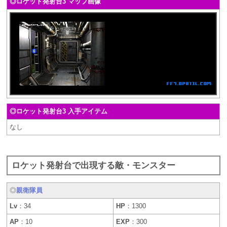
◎ロケット発射台3 マップ画像
◎ロケット発射台3 入手アイテム
なし
ロケット発射台で出現する敵・モンスター
◎
親衛隊員
Lv
：34
HP
：1300
AP
：10
EXP
：300