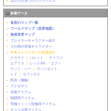
北の大空洞でのラストバトル
各種データ
各所のマップ一覧
ワールドマップ（世界地図）
海底世界マップ
プレイヤーキャラクター紹介
その他の登場キャラクター
▼各キャラクターの武器紹介
クラウド
／
バレット
／
ティファ
エアリス
／
レッドXIII
／
ユフィ
ケット・シー
／
ヴィンセント
シド
／
セフィロス
防具（腕輪）
アクセサリ
回復アイテム
戦闘用アイテム
究極リミット技修得アイテム
チョコボ用アイテム