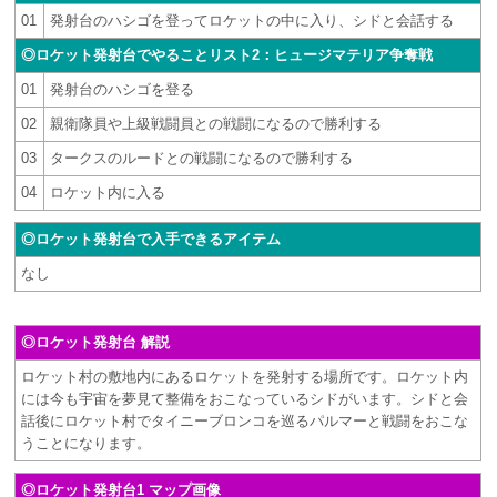
01
発射台のハシゴを登ってロケットの中に入り、シドと会話する
◎ロケット発射台でやることリスト2：ヒュージマテリア争奪戦
01
発射台のハシゴを登る
02
親衛隊員や上級戦闘員との戦闘になるので勝利する
03
タークスのルードとの戦闘になるので勝利する
04
ロケット内に入る
◎ロケット発射台で入手できるアイテム
なし
◎ロケット発射台 解説
ロケット村の敷地内にあるロケットを発射する場所です。ロケット内
には今も宇宙を夢見て整備をおこなっているシドがいます。シドと会
話後にロケット村でタイニーブロンコを巡るパルマーと戦闘をおこな
うことになります。
◎ロケット発射台1 マップ画像