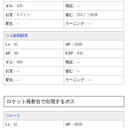
ギル
：420
弱点
：---
お宝
：Sマイン
盗む
：203ミリ砲弾
変化
：---
ラーニング
：---
◎
上級戦闘員
Lv
：35
HP
：2600
AP
：90
EXP
：930
ギル
：800
弱点
：---
お宝
：---
盗む
：---
変化
：---
ラーニング
：---
ロケット発射台で出現するボス
◎
ルード
Lv
：42
HP
：9000